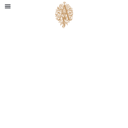
c
o
n
p
r
o
y
e
c
c
i
ó
n
i
n
t
e
r
n
a
c
i
o
n
a
l
Conoce nuestra propuesta
Reserva